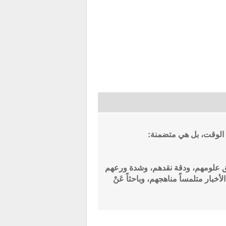
ءِ الوقت، بل هي متضمنة:
ِ عُمق علومهم، ودقة نقدهم، وشدة ورعهم
خبار متلمساً مناهجهم، وباحثاً عَنْ