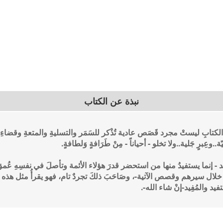
نبذة عن الكتاب
 الكتابِ ليستْ مجرد قَصَص عادية تُذْكر للسَمَر والتسليةِ والمتعةِ وقضا
وعِبرٍ جَلية..ولا تخلو - أحياناً - مِنْ طَرَافةٍ وَلطافةٍ.
َفوائد - إنما يستفيدُ منها من استحضر قدرَ هؤلاء الأئمة وتأصلَ في نفسِه
ال سيرهم وقصص الآتية-، وصَاحَبَ ذلكَ تجردٌ تام، فهو يقرأُ مثل هذه الأ
د والمُفِيد-إنْ شاء الله-.