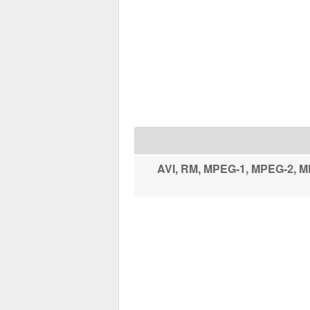
ي تجميع ملفات الفيديو ويقوم بتجميعها بملف واحد والذي يدعم الصيغ الاتية AVI, RM, MPEG-1, MPEG-2, MPEG-4,