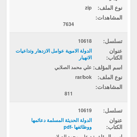
zip
7634
10618
الدولة الاموية عوامل الازدهار وتداعيات
الانهيار
علي محمد الصلابي
rar/bok
811
10619
الدولة الحديثة المسلمة دعائمها
ووظائفها -pdf
د.علي محمد الصلابي