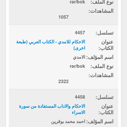
rar/bok
1057
4457
الاحكام للامدي - الكتاب العربي (طبعة
اخرى)
الامدي
rar/bok
2322
4458
الاحكام والاداب المستفادة من سورة
الاسراء
احمد محمد بوقرين