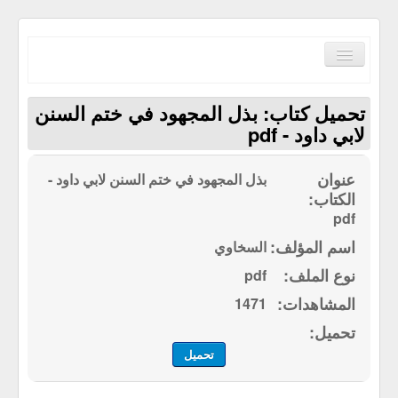
Toggle
Navigation
تحميل كتاب: بذل المجهود في ختم السنن
لابي داود - pdf
بذل المجهود في ختم السنن لابي داود -
الصفحة الرئيسية
الكتب حسب الترتيب الابجدي
pdf
مكتبة القرآن الكريم
السخاوي
pdf
سياسة الموقع
1471
إتصل بنا
تحميل