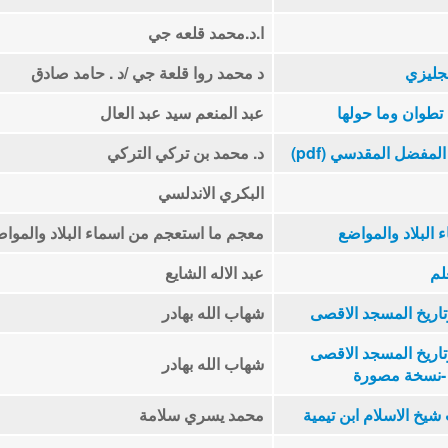
ا.د.محمد قلعه جي
نجليزي
د محمد روا قلعة جي /د . حامد صادق
طوان وما حولها
عبد المنعم سيد عبد العال
مفضل المقدسي (pdf)
د. محمد بن تركي التركي
البكري الاندلسي
البلاد والمواضع
معجم ما استعجم من اسماء البلاد والموا
لم
عبد الاله الشايع
اريخ المسجد الاقصى
شهاب الله بهادر
اريخ المسجد الاقصى
شهاب الله بهادر
-نسخة مصورة
خ الاسلام ابن تيمية
محمد يسري سلامة