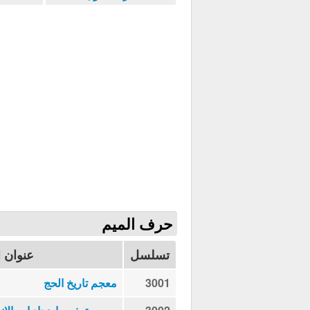
حرف الميم
تسلسل
عنوان ا
3001
معجم تاريخ الحج