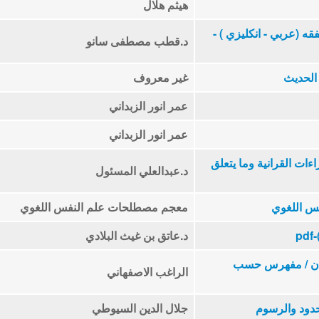
هيثم هلال
 (عربي - انكليزي ) -
د.قطب مصطفى سانو
الحديث
غير معروف
عمر انور الزبداني
عمر انور الزبداني
ت القرانية وما يتعلق
د.عبدالعلي المسئول
س اللغوي
معجم مصطلحات علم النفس اللغوي
د.عاتق بن غيث البلادي
ران / مفهرس حسب
الراغب الاصفهاني
حدود والرسوم
جلال الدين السيوطي