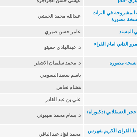
ي -pdf
عيسى حسن الجراجرة
 المشروحة في التراث
عبدالله محمد الحبشي
 نسخة مصورة
ي المسند
عامر حسن صبري
و الداني امام القراء
د. عبدالهادي حميتو
- نسخة مصورة
د. محمد سليمان الاشقر
باسم سعيد البسومي
هشام نحاس
علي بن عبد القادر
حجر العسقلاني (دكتوراه)
د. بسام محمد صهيوني
اظ القران الكريم بفهرس
محمد قؤاد عبد الباقي