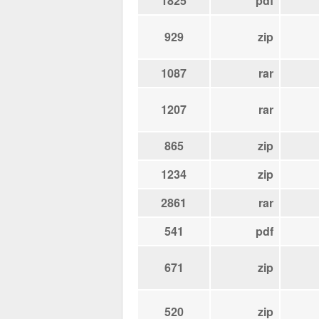
1825
pdf
929
zip
1087
rar
1207
rar
865
zip
1234
zip
2861
rar
541
pdf
671
zip
520
zip