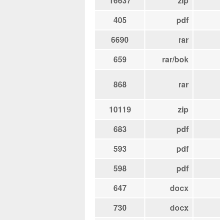
16637
zip
405
pdf
6690
rar
659
rar/bok
868
rar
10119
zip
683
pdf
593
pdf
598
pdf
647
docx
730
docx