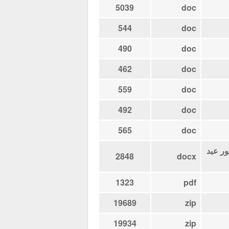
5039
doc
544
doc
490
doc
462
doc
559
doc
492
doc
565
doc
ور عبد
2848
docx
1323
pdf
19689
zip
19934
zip